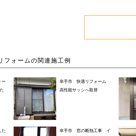
シリフォームの関連施工例
ォー
幸手市 快適リフォーム
た
高性能サッシへ取替
した
幸手市 窓の断熱工事 イ