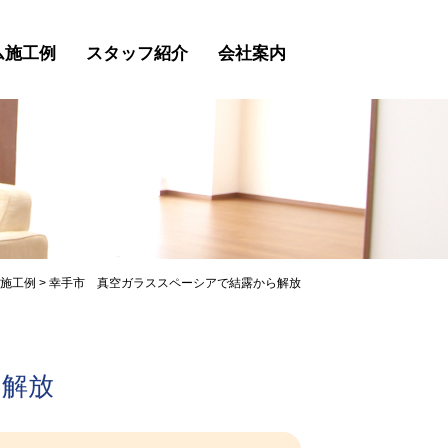
ム施工例
スタッフ紹介
会社案内
施工例
>
幸手市 真空ガラススペーシアで結露から解放
ら解放