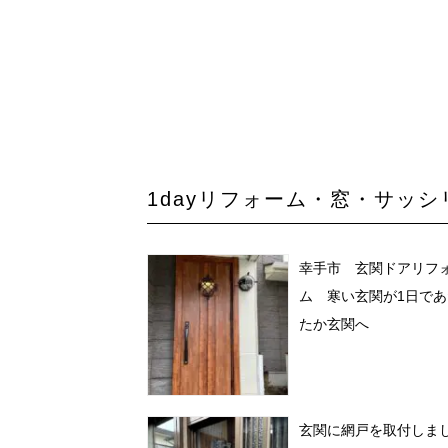
1dayリフォーム・窓・サッ
幸手市 玄関ドアリフ
ム 寒い玄関が1日であ
たか玄関へ
玄関に網戸を取付しま